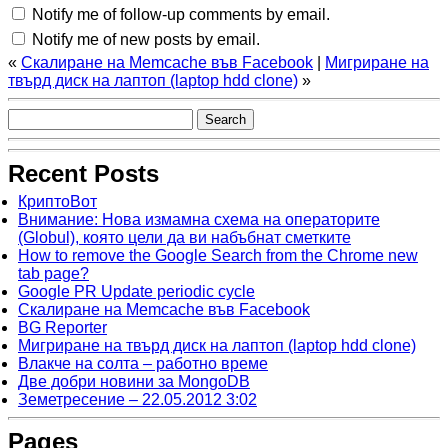
Notify me of follow-up comments by email.
Notify me of new posts by email.
«
Скалиране на Memcache във Facebook
|
Мигриране на
твърд диск на лаптоп (laptop hdd clone)
»
Recent Posts
КриптоВот
Внимание: Нова измамна схема на операторите
(Globul), която цели да ви набъбнат сметките
How to remove the Google Search from the Chrome new
tab page?
Google PR Update periodic cycle
Скалиране на Memcache във Facebook
BG Reporter
Мигриране на твърд диск на лаптоп (laptop hdd clone)
Влакче на солта – работно време
Две добри новини за MongoDB
Земетресение – 22.05.2012 3:02
Pages