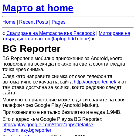
Марто at home
Home
|
Recent Posts
|
Pages
«
Скалиране на Memcache във Facebook
|
Мигриране на
твърд диск на лаптоп (laptop hdd clone)
»
BG Reporter
BG Reporter е мобилно приложение за Android, което
позволява на всеки да покаже на света своята гледна
точка чрез снимка.
След като направите снимка от своя телефон тя
автоматично се качва на сайта
http://bgreporter.net/
и от
там става достъпна за всички, които редовно следят
сайта.
Мобилното приложение можете да си свалите на своя
телефон чрез Google Play (Android Market).
Приложението е напълно безплатно и е едва 1.9МB.
Ето и адрес към Google Play за BG Reporter:
https://play.google.com/store/apps/details?
id=com.lazy.bgreporter