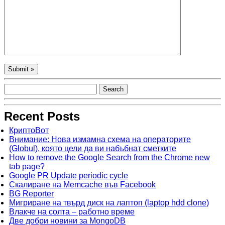
Recent Posts
КриптоВот
Внимание: Нова измамна схема на операторите
(Globul), която цели да ви набъбнат сметките
How to remove the Google Search from the Chrome new
tab page?
Google PR Update periodic cycle
Скалиране на Memcache във Facebook
BG Reporter
Мигриране на твърд диск на лаптоп (laptop hdd clone)
Влакче на солта – работно време
Две добри новини за MongoDB