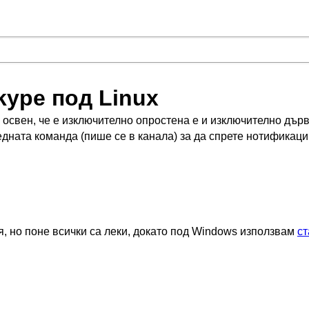
kype под Linux
освен, че е изключително опростена е и изключително дър
едната команда (пише се в канала) за да спрете нотификаци
я, но поне всички са леки, докато под Windows използвам
ст