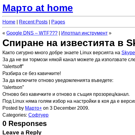
Марто at home
Home
|
Recent Posts
|
Pages
«
Google DNS – WTF???
|
Ипотпал инструмент
»
Спиране на известията в S
Както сигурно много добре знаете Linux версията на
Skype
За да не ви тормози някой канал можете да използвате сл
“/alertsoff”
Разбира се без кавичките!
За да включите отново уведомленията въведете:
“/alertson”
Отново без кавичките и отново в същия прозорец/канал.
Под Linux няма голям избор на настройки в коя да е верси
Posted by
Марто
+
on 3 December 2009.
Categories:
Софтуер
0 Responses
Leave a Reply