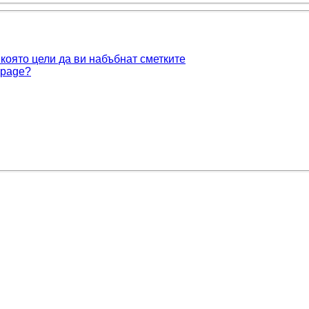
която цели да ви набъбнат сметките
 page?