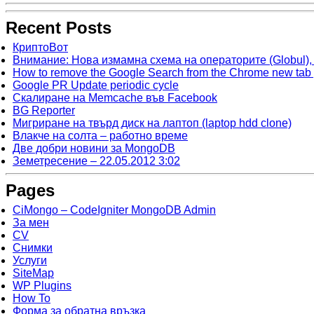
Recent Posts
КриптоВот
Внимание: Нова измамна схема на операторите (Globul), 
How to remove the Google Search from the Chrome new tab
Google PR Update periodic cycle
Скалиране на Memcache във Facebook
BG Reporter
Мигриране на твърд диск на лаптоп (laptop hdd clone)
Влакче на солта – работно време
Две добри новини за MongoDB
Земетресение – 22.05.2012 3:02
Pages
CiMongo – CodeIgniter MongoDB Admin
За мен
CV
Снимки
Услуги
SiteMap
WP Plugins
How To
Форма за обратна връзка