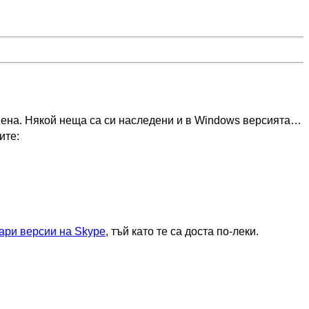
вена. Някой неща са си наследени и в Windows версията…
ите:
ари версии на Skype
, тъй като те са доста по-леки.