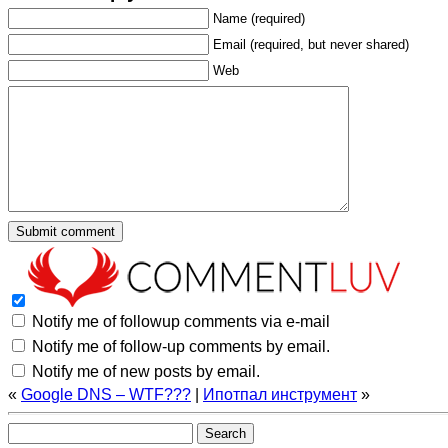
Name (required)
Email (required, but never shared)
Web
Notify me of followup comments via e-mail
Notify me of follow-up comments by email.
Notify me of new posts by email.
«
Google DNS – WTF???
|
Ипотпал инструмент
»