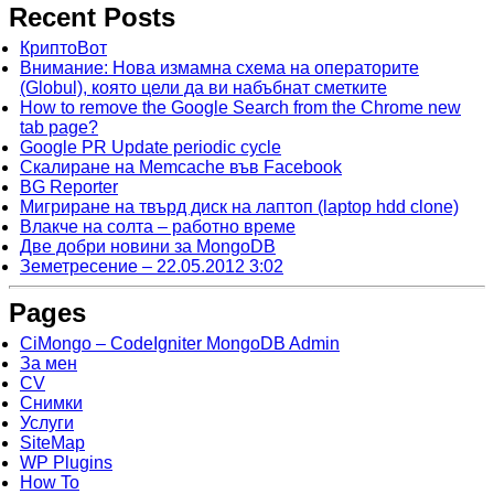
Recent Posts
КриптоВот
Внимание: Нова измамна схема на операторите
(Globul), която цели да ви набъбнат сметките
How to remove the Google Search from the Chrome new
tab page?
Google PR Update periodic cycle
Скалиране на Memcache във Facebook
BG Reporter
Мигриране на твърд диск на лаптоп (laptop hdd clone)
Влакче на солта – работно време
Две добри новини за MongoDB
Земетресение – 22.05.2012 3:02
Pages
CiMongo – CodeIgniter MongoDB Admin
За мен
CV
Снимки
Услуги
SiteMap
WP Plugins
How To