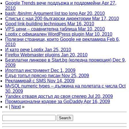
Google Trends вече поддържа и поддомейни
Apr 27,
2010
bash: /bin/rm: Argument list too long
Apr 20, 2010
Списък с над 200 български директории
Mar 17, 2010
Good link-building techniques
Mar 16, 2010
VPS цени – сравнителна таблица
Mar 10, 2010
Loptix с официален WordPress plugin
Mar 10, 2010
Полезни страници, които Google не рекламира
Feb 6,
2010
И като рече Loptix
Jan 25, 2010
Firefox Webmaster plugins
Jan 20, 2010
Безплатни линкове в Start.bg (коледна промоция)
Dec 9,
2009
Ипотпал инструмент
Dec 1, 2009
Едър топъл прясно писан
Nov 25, 2009
Рекламирай с SMS
Nov 14, 2009
MySQL numeric types – дължина на полетата с числа
Oct
30, 2009
Yandex отваря достъп до своя спелер
Jul 20, 2009
Промоционални кодове за GoDaddy
Apr 16, 2009
«
|
Next
»