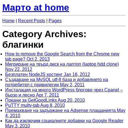
Марто at home
Home
|
Recent Posts
|
Pages
Category Archives:
благинки
How to remove the Google Search from the Chrome new
tab page?
Oct 2, 2013
Мигриране на твърд диск на лаптоп (laptop hdd clone)
Nov 22, 2012
Безплатен NodeJS хостинг
Jan 16, 2012
Създаване на MySQL utf-8 база и добавянето на
потребител с привилегии
May 2, 2011
Инсталация на много WordPress блогове чрез Cpanel –
бързо и лесно
Apr 7, 2011
Покани за GetGoodLinks
Aug 20, 2010
PuTTY multy-tab
Aug 8, 2010
Премахване на задържане на Adsense плащанията
May
4, 2010
Как да изключим социалните добавки на Google Reader
May 3, 2010